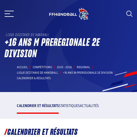
Aller
au
contenu
LIGUE OCCITANIE DE HANDBALL
+16 ANS M PREREGIONALE 2E
DIVISION
ACCUEIL
COMPÉTITIONS
2025 - 2026
REGIONAL
LIGUE OCCITANIE DE HANDBALL
+16 ANS M PREREGIONALE 2E DIVISION
CALENDRIER & RÉSULTATS
CALENDRIER ET RÉSULTATS
STATISTIQUES
ACTUALITÉS
CALENDRIER ET RÉSULTATS