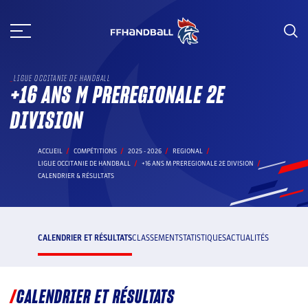
Aller
au
contenu
LIGUE OCCITANIE DE HANDBALL
+16 ANS M PREREGIONALE 2E
DIVISION
ACCUEIL
COMPÉTITIONS
2025 - 2026
REGIONAL
LIGUE OCCITANIE DE HANDBALL
+16 ANS M PREREGIONALE 2E DIVISION
CALENDRIER & RÉSULTATS
CALENDRIER ET RÉSULTATS
CLASSEMENT
STATISTIQUES
ACTUALITÉS
CALENDRIER ET RÉSULTATS