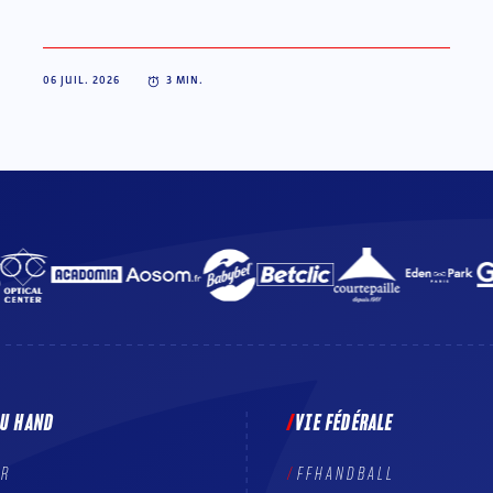
06 JUIL. 2026
3
MIN.
DU HAND
VIE FÉDÉRALE
ER
FFHANDBALL