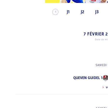
J1
J2
J3
7 FÉVRIER 
Date de mis
SAMEDI 
QUEVEN GUIDEL 1
V