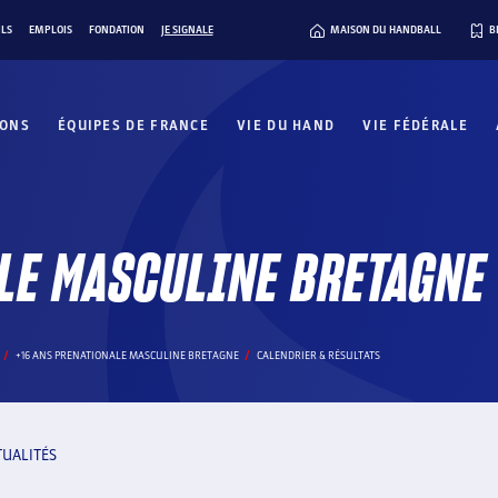
ILS
EMPLOIS
FONDATION
JE SIGNALE
MAISON DU HANDBALL
B
IONS
ÉQUIPES DE FRANCE
VIE DU HAND
VIE FÉDÉRALE
LE MASCULINE BRETAGNE
+16 ANS PRENATIONALE MASCULINE BRETAGNE
CALENDRIER & RÉSULTATS
TUALITÉS