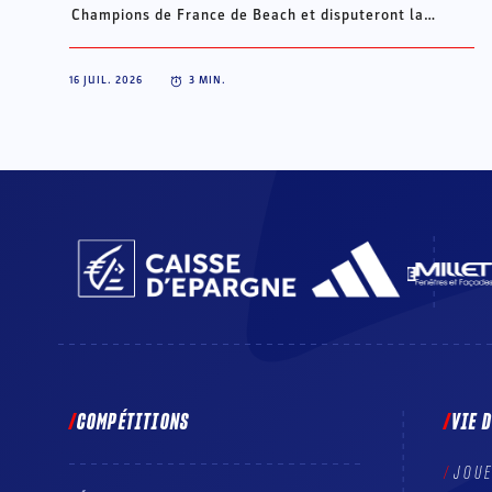
Champions de France de Beach et disputeront la
Champions Cup du 15 au 18 octobre à Porto Santo, au
Portugal.
16 JUIL. 2026
3
MIN.
COMPÉTITIONS
VIE 
JOU