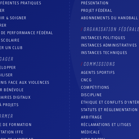
FFÉRENTES PRATIQUES
PRÉSENTATION
RER
PROJET FÉDÉRAL
IR & SOIGNER
ABONNEMENTS DU HANDBALL
RER
ORGANISATION FÉDÉRAL
T DE PERFORMANCE FÉDÉRAL
INSTANCES POLITIQUES
 SCOLAIRE
INSTANCES ADMINISTRATIVES
ER UN CLUB
INSTANCES TECHNIQUES
GAGER
COMMISSIONS
ELOPPER
AGENTS SPORTIFS
ILISER
CNCG
NIS FACE AUX VIOLENCES
COMPÉTITIONS
IR BÉNÉVOLE
DISCIPLINE
AIRES DIGITAUX
ÉTHIQUE ET CONFLITS D'INTÉ
À PROJETS
STATUTS ET RÉGLEMENTATION
ORMER
ARBITRAGE
E DE FORMATION
RÉCLAMATIONS ET LITIGES
TATION IFFE
MÉDICALE