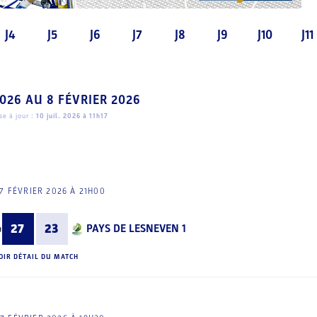
J4
J5
J6
J7
J8
J9
J10
J11
2026
AU
8 FÉVRIER 2026
e à jour :
10 juil. 2026 à 11h17
7 FÉVRIER 2026 À 21H00
27
23
PAYS DE LESNEVEN 1
OIR DÉTAIL DU MATCH