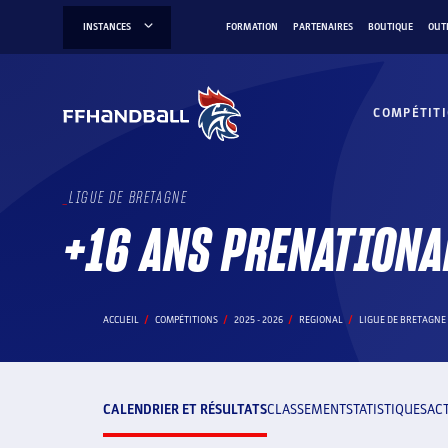
Aller
INSTANCES
FORMATION
PARTENAIRES
BOUTIQUE
OUT
au
contenu
COMPÉTIT
LIGUE DE BRETAGNE
+16 ANS PRENATIONA
ACCUEIL
COMPÉTITIONS
2025 - 2026
REGIONAL
LIGUE DE BRETAGNE
CALENDRIER ET RÉSULTATS
CLASSEMENT
STATISTIQUES
AC