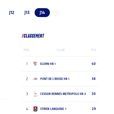
J12
J13
J14
CLASSEMENT
POS.
CLUB
PTS
1
40
ELORN HB 1
2
38
PONT DE L'IROISE HB 1
3
30
CESSON RENNES METROPOLE HB 3
4
29
STIREN LANGUIDIC 1