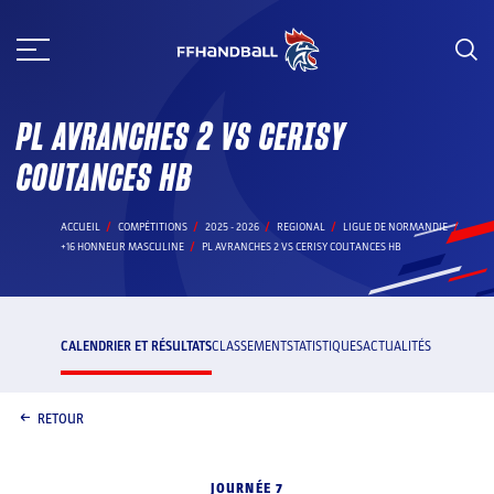
Aller
au
contenu
PL AVRANCHES 2 VS CERISY
COUTANCES HB
ACCUEIL
COMPÉTITIONS
2025 - 2026
REGIONAL
LIGUE DE NORMANDIE
+16 HONNEUR MASCULINE
PL AVRANCHES 2 VS CERISY COUTANCES HB
CALENDRIER ET RÉSULTATS
CLASSEMENT
STATISTIQUES
ACTUALITÉS
RETOUR
JOURNÉE 7