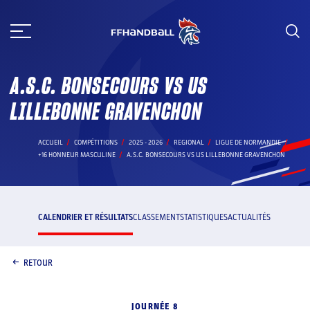
Aller
au
contenu
A.S.C. BONSECOURS VS US
LILLEBONNE GRAVENCHON
ACCUEIL
COMPÉTITIONS
2025 - 2026
REGIONAL
LIGUE DE NORMANDIE
+16 HONNEUR MASCULINE
A.S.C. BONSECOURS VS US LILLEBONNE GRAVENCHON
CALENDRIER ET RÉSULTATS
CLASSEMENT
STATISTIQUES
ACTUALITÉS
RETOUR
JOURNÉE 8