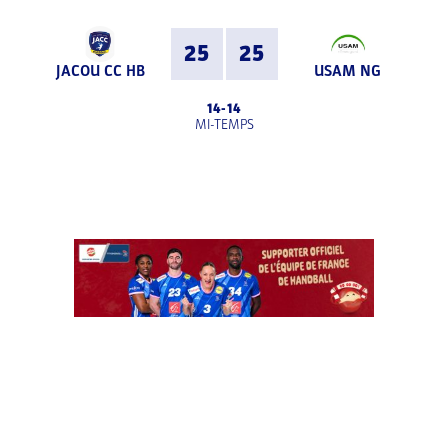
25
25
JACOU CC HB
USAM NG
14
-
14
MI-TEMPS