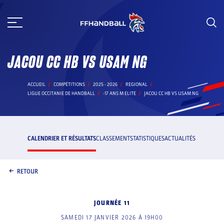
Aller
au
contenu
JACOU CC HB VS USAM NG
ACCUEIL
COMPÉTITIONS
2025 - 2026
REGIONAL
LIGUE OCCITANIE DE HANDBALL
-17 ANS M ELITE
JACOU CC HB VS USAM NG
CALENDRIER ET RÉSULTATS
CLASSEMENT
STATISTIQUES
ACTUALITÉS
RETOUR
JOURNÉE 11
SAMEDI 17 JANVIER 2026 À 19H00