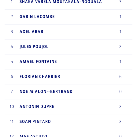
1
SHAKA
VARELA MOUTAKALA-NGOUALA
3
2
GABIN
LACOMBE
1
3
AXEL
ARAB
1
4
JULES
POUJOL
2
5
AMAEL
FONTAINE
1
6
FLORIAN
CHARRIER
6
7
NOE
MIALON--BERTRAND
0
10
ANTONIN
DUPRE
2
11
SOAN
PINTARD
2
12
MAE
ASTUTO
0