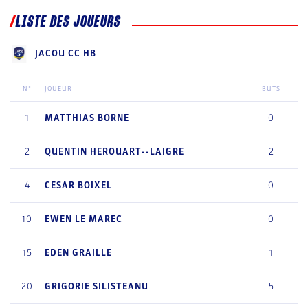
LISTE DES JOUEURS
JACOU CC HB
N°
JOUEUR
BUTS
1
MATTHIAS
BORNE
0
2
QUENTIN
HEROUART--LAIGRE
2
4
CESAR
BOIXEL
0
10
EWEN
LE MAREC
0
15
EDEN
GRAILLE
1
20
GRIGORIE
SILISTEANU
5