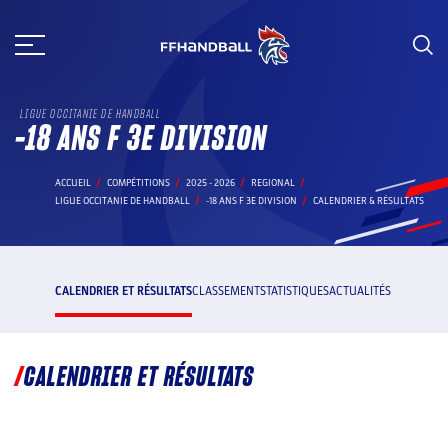
Aller
au
contenu
LIGUE OCCITANIE DE HANDBALL
-18 ANS F 3E DIVISION
ACCUEIL
COMPÉTITIONS
2025 - 2026
REGIONAL
LIGUE OCCITANIE DE HANDBALL
-18 ANS F 3E DIVISION
CALENDRIER & RÉSULTATS
CALENDRIER ET RÉSULTATS
CLASSEMENT
STATISTIQUES
ACTUALITÉS
CALENDRIER ET RÉSULTATS