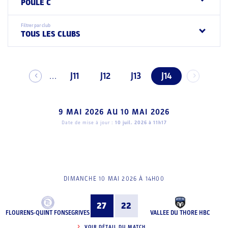
POULE C
Filtrer par club
TOUS LES CLUBS
J11
J12
J13
J14
...
9 MAI 2026
AU
10 MAI 2026
Date de mise à jour :
10 juil. 2026 à 11h17
DIMANCHE 10 MAI 2026 À 14H00
27
22
FLOURENS-QUINT FONSEGRIVES
VALLEE DU THORE HBC
VOIR DÉTAIL DU MATCH