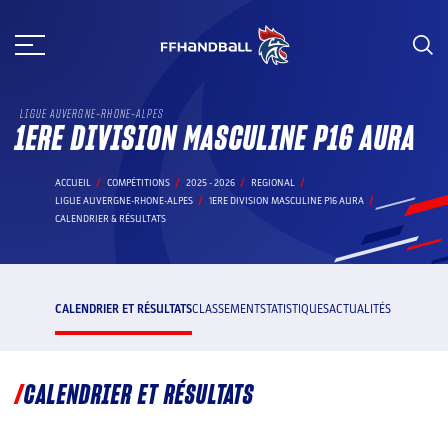
Aller
au
contenu
LIGUE AUVERGNE-RHONE-ALPES
1ERE DIVISION MASCULINE P16 AURA
ACCUEIL
COMPÉTITIONS
2025 - 2026
REGIONAL
LIGUE AUVERGNE-RHONE-ALPES
1ERE DIVISION MASCULINE P16 AURA
CALENDRIER & RÉSULTATS
CALENDRIER ET RÉSULTATS
CLASSEMENT
STATISTIQUES
ACTUALITÉS
CALENDRIER ET RÉSULTATS