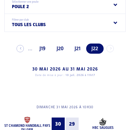
Sélectionner une poule
POULE 2
Filtrer par club
TOUS LES CLUBS
J19
J20
J21
J22
...
30 MAI 2026
AU
31 MAI 2026
Date de mise à jour :
10 juil. 2026 à 11h17
DIMANCHE 31 MAI 2026 À 10H30
30
29
ST CHAMOND HANDBALL PAYS
HBC SAUGUES
DU GIER