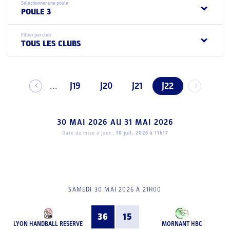
Sélectionner une poule
POULE 3
Filtrer par club
TOUS LES CLUBS
J19
J20
J21
J22
...
30 MAI 2026
AU
31 MAI 2026
Date de mise à jour :
10 juil. 2026 à 11h17
SAMEDI 30 MAI 2026 À 21H00
36
15
LYON HANDBALL RESERVE
MORNANT HBC