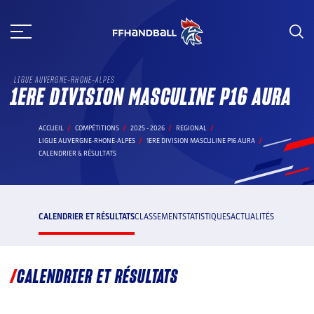
Aller
au
contenu
LIGUE AUVERGNE-RHONE-ALPES
1ERE DIVISION MASCULINE P16 AURA
ACCUEIL
COMPÉTITIONS
2025 - 2026
REGIONAL
LIGUE AUVERGNE-RHONE-ALPES
1ERE DIVISION MASCULINE P16 AURA
CALENDRIER & RÉSULTATS
CALENDRIER ET RÉSULTATS
CLASSEMENT
STATISTIQUES
ACTUALITÉS
CALENDRIER ET RÉSULTATS