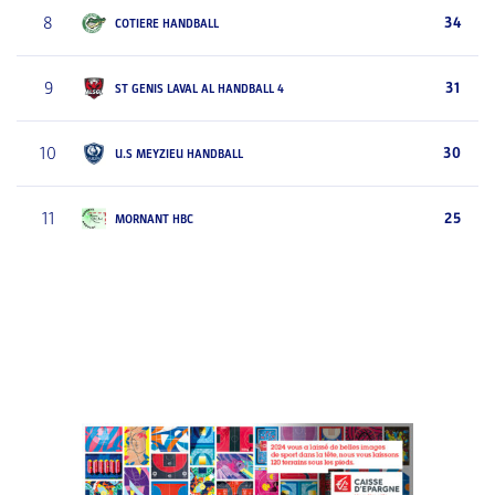
8
34
COTIERE HANDBALL
9
31
ST GENIS LAVAL AL HANDBALL 4
10
30
U.S MEYZIEU HANDBALL
11
25
MORNANT HBC