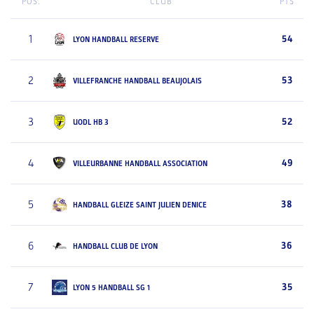
POS.
CLUB
PTS
1
54
LYON HANDBALL RESERVE
2
53
VILLEFRANCHE HANDBALL BEAUJOLAIS
3
52
UODL HB 3
4
49
VILLEURBANNE HANDBALL ASSOCIATION
5
38
HANDBALL GLEIZE SAINT JULIEN DENICE
6
36
HANDBALL CLUB DE LYON
7
35
LYON 5 HANDBALL SG 1