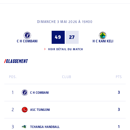
DIMANCHE 3 MAI 2026 À 15H00
49
27
C H COMBANI
H C KANI KELI
VOIR DÉTAIL DU MATCH
CLASSEMENT
POS.
CLUB
PTS
1
3
C H COMBANI
2
3
ASC TSINGONI
3
1
TCHANGA HANDBALL