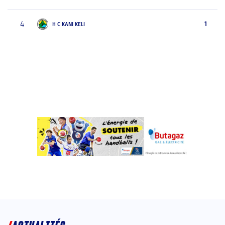
4
1
H C KANI KELI