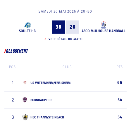
SAMEDI 30 MAI 2026 À 20H30
38
26
SOULTZ HB
ASCO MULHOUSE HANDBALL
VOIR DÉTAIL DU MATCH
CLASSEMENT
POS.
CLUB
PTS
1
66
US WITTENHEIM/ENSISHEIM
2
54
BURNHAUPT HB
3
54
HBC THANN/STEINBACH