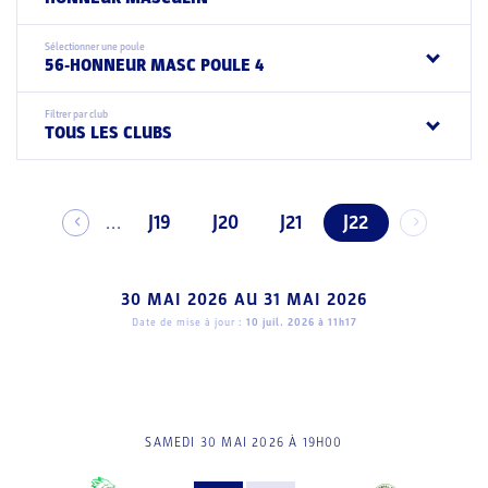
Sélectionner une poule
56-HONNEUR MASC POULE 4
Filtrer par club
TOUS LES CLUBS
J19
J20
J21
J22
...
30 MAI 2026
AU
31 MAI 2026
Date de mise à jour :
10 juil. 2026 à 11h17
SAMEDI 30 MAI 2026 À 19H00