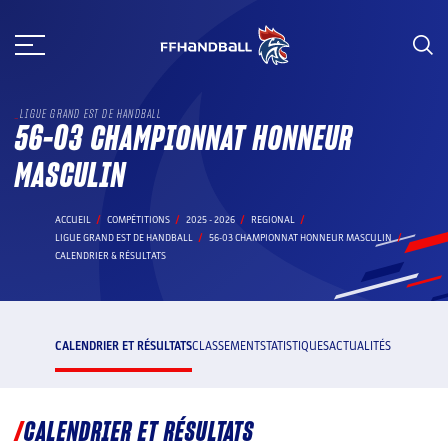
Aller
au
contenu
LIGUE GRAND EST DE HANDBALL
56-03 CHAMPIONNAT HONNEUR
MASCULIN
ACCUEIL
COMPÉTITIONS
2025 - 2026
REGIONAL
LIGUE GRAND EST DE HANDBALL
56-03 CHAMPIONNAT HONNEUR MASCULIN
CALENDRIER & RÉSULTATS
CALENDRIER ET RÉSULTATS
CLASSEMENT
STATISTIQUES
ACTUALITÉS
CALENDRIER ET RÉSULTATS