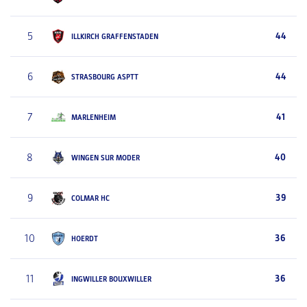
5
44
ILLKIRCH GRAFFENSTADEN
6
44
STRASBOURG ASPTT
7
41
MARLENHEIM
8
40
WINGEN SUR MODER
9
39
COLMAR HC
10
36
HOERDT
11
36
INGWILLER BOUXWILLER