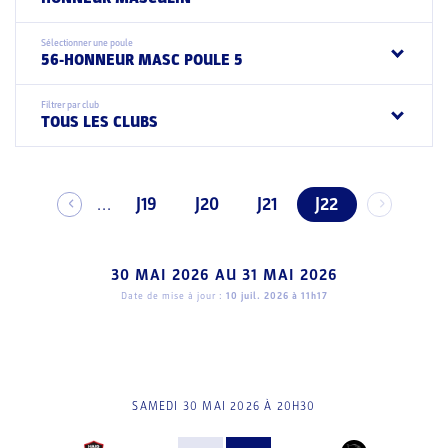
Sélectionner une poule
56-HONNEUR MASC POULE 5
Filtrer par club
TOUS LES CLUBS
J19
J20
J21
J22
...
30 MAI 2026
AU
31 MAI 2026
Date de mise à jour :
10 juil. 2026 à 11h17
SAMEDI 30 MAI 2026 À 20H30