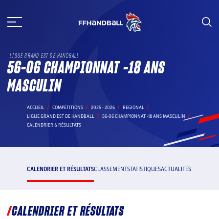
Aller
au
contenu
LIGUE GRAND EST DE HANDBALL
56-06 CHAMPIONNAT -18 ANS
MASCULIN
ACCUEIL
COMPÉTITIONS
2025 - 2026
REGIONAL
LIGUE GRAND EST DE HANDBALL
56-06 CHAMPIONNAT -18 ANS MASCULIN
CALENDRIER & RÉSULTATS
CALENDRIER ET RÉSULTATS
CLASSEMENT
STATISTIQUES
ACTUALITÉS
CALENDRIER ET RÉSULTATS