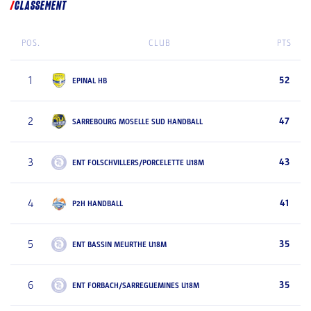
CLASSEMENT
POS.
CLUB
PTS
1
52
EPINAL HB
2
47
SARREBOURG MOSELLE SUD HANDBALL
3
43
ENT FOLSCHVILLERS/PORCELETTE U18M
4
41
P2H HANDBALL
5
35
ENT BASSIN MEURTHE U18M
6
35
ENT FORBACH/SARREGUEMINES U18M