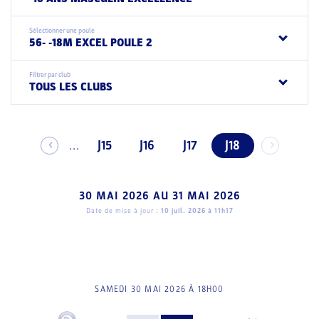
Sélectionner une poule
56- -18M EXCEL POULE 2
Filtrer par club
TOUS LES CLUBS
J15
J16
J17
J18
...
30 MAI 2026
AU
31 MAI 2026
Date de mise à jour :
10 juil. 2026 à 11h17
SAMEDI 30 MAI 2026 À 18H00