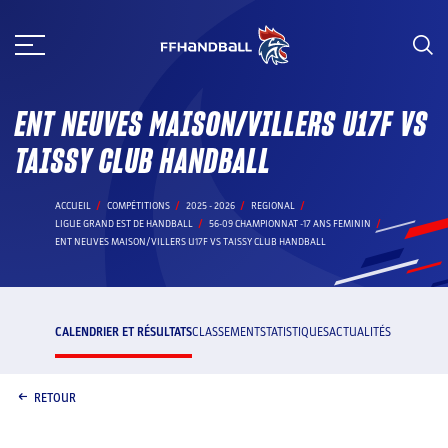
Aller
au
contenu
ENT NEUVES MAISON/VILLERS U17F VS
TAISSY CLUB HANDBALL
ACCUEIL
COMPÉTITIONS
2025 - 2026
REGIONAL
LIGUE GRAND EST DE HANDBALL
56-09 CHAMPIONNAT -17 ANS FEMININ
ENT NEUVES MAISON/VILLERS U17F VS TAISSY CLUB HANDBALL
CALENDRIER ET RÉSULTATS
CLASSEMENT
STATISTIQUES
ACTUALITÉS
RETOUR