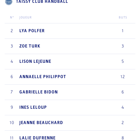
TAISSY CLUB HANDBALL
N°
JOUEUR
BUTS
2
LYA
POLFER
1
3
ZOE
TURK
3
4
LISON
LEJEUNE
5
6
ANNAELLE
PHILIPPOT
12
7
GABRIELLE
BIDON
6
9
INES
LELOUP
4
10
JEANNE
BEAUCHARD
2
11
LALIE
DUFRENNE
8