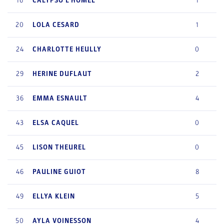
16
CALYPSO
L'HOMEL
1
20
LOLA
CESARD
1
24
CHARLOTTE
HEULLY
0
29
HERINE
DUFLAUT
2
36
EMMA
ESNAULT
4
43
ELSA
CAQUEL
0
45
LISON
THEUREL
0
46
PAULINE
GUIOT
8
49
ELLYA
KLEIN
5
50
AYLA
VOINESSON
4