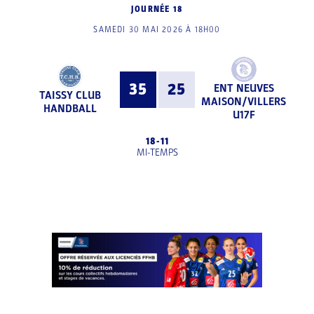
JOURNÉE 18
SAMEDI 30 MAI 2026 À 18H00
35
25
ENT NEUVES
TAISSY CLUB
MAISON/VILLERS
HANDBALL
U17F
18
-
11
MI-TEMPS