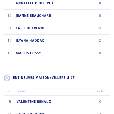
6
ANNAELLE
PHILIPPOT
8
10
JEANNE
BEAUCHARD
0
11
LALIE
DUFRENNE
11
14
ILYANA
HADDAD
2
16
MAELIS
COSSY
0
ENT NEUVES MAISON/VILLERS U17F
N°
JOUEUR
BUTS
5
VALENTINE
RENAUX
0