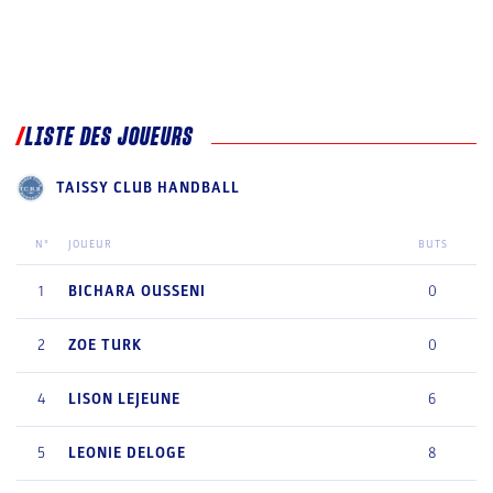
LISTE DES JOUEURS
TAISSY CLUB HANDBALL
N°
JOUEUR
BUTS
1
BICHARA
OUSSENI
0
2
ZOE
TURK
0
4
LISON
LEJEUNE
6
5
LEONIE
DELOGE
8