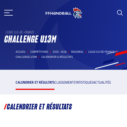
Aller
au
contenu
LIGUE ILE-DE-FRANCE
CHALLENGE U13M
ACCUEIL
COMPÉTITIONS
2025 - 2026
REGIONAL
LIGUE ILE-DE-FRANCE
CHALLENGE U13M
CALENDRIER & RÉSULTATS
CALENDRIER ET RÉSULTATS
CLASSEMENT
STATISTIQUES
ACTUALITÉS
CALENDRIER ET RÉSULTATS