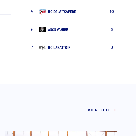
5
10
HC DE M'TSAPERE
6
6
ASCS VAHIBE
7
0
HC LABATTOIR
VOIR TOUT