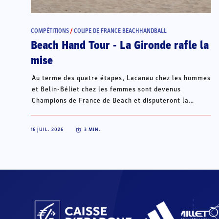
COMPÉTITIONS
/
COUPE DE FRANCE BEACHHANDBALL
Beach Hand Tour - La Gironde rafle la
mise
Au terme des quatre étapes, Lacanau chez les hommes
et Belin-Béliet chez les femmes sont devenus
Champions de France de Beach et disputeront la
Champions Cup du 15 au 18 octobre à Porto Santo, au
Portugal.
16 JUIL. 2026
3
MIN.