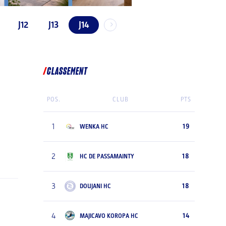
J12
J13
J14
CLASSEMENT
POS.
CLUB
PTS
1
19
WENKA HC
2
18
HC DE PASSAMAINTY
3
18
DOUJANI HC
4
14
MAJICAVO KOROPA HC