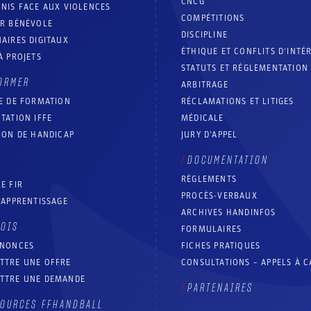
CNCG
NIS FACE AUX VIOLENCES
COMPÉTITIONS
IR BÉNÉVOLE
DISCIPLINE
AIRES DIGITAUX
ÉTHIQUE ET CONFLITS D'INTÉ
À PROJETS
STATUTS ET RÉGLEMENTATION
ORMER
ARBITRAGE
E DE FORMATION
RÉCLAMATIONS ET LITIGES
TATION IFFE
MÉDICALE
ION DE HANDICAP
JURY D’APPEL
DOCUMENTATION
RÈGLEMENTS
E FIR
PROCÈS-VERBAUX
’APPRENTISSAGE
ARCHIVES HANDINFOS
LOIS
FORMULAIRES
NNONCES
FICHES PRATIQUES
TTRE UNE OFFRE
CONSULTATIONS – APPELS À 
TTRE UNE DEMANDE
PARTENAIRES
OURCES FFHANDBALL