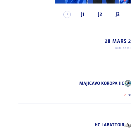
J1
J2
J3
28 MARS 
Date de mis
MAJICAVO KOROPA HC
V
HC LABATTOIR