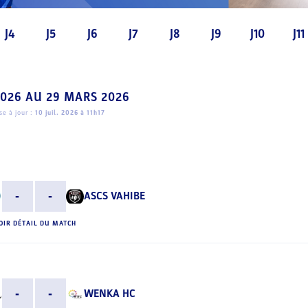
J4
J5
J6
J7
J8
J9
J10
J11
2026
AU
29 MARS 2026
e à jour :
10 juil. 2026 à 11h17
-
-
ASCS VAHIBE
OIR DÉTAIL DU MATCH
-
-
WENKA HC