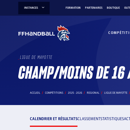
Aller
INSTANCES
FORMATION
PARTENAIRES
BOUTIQUE
OUT
au
contenu
COMPÉTIT
LIGUE DE MAYOTTE
CHAMP/MOINS DE 16 
ACCUEIL
COMPÉTITIONS
2025 - 2026
REGIONAL
LIGUE DE MAYOTTE
CALENDRIER ET RÉSULTATS
CLASSEMENT
STATISTIQUES
AC