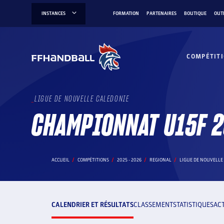
Aller
INSTANCES
FORMATION
PARTENAIRES
BOUTIQUE
OUT
au
contenu
COMPÉTIT
LIGUE DE NOUVELLE CALEDONIE
CHAMPIONNAT U15F 
ACCUEIL
COMPÉTITIONS
2025 - 2026
REGIONAL
LIGUE DE NOUVELLE
CALENDRIER ET RÉSULTATS
CLASSEMENT
STATISTIQUES
AC