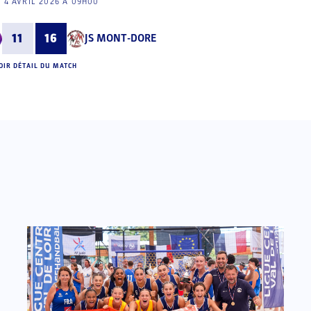
 4 AVRIL 2026 À 09H00
11
16
JS MONT-DORE
OIR DÉTAIL DU MATCH