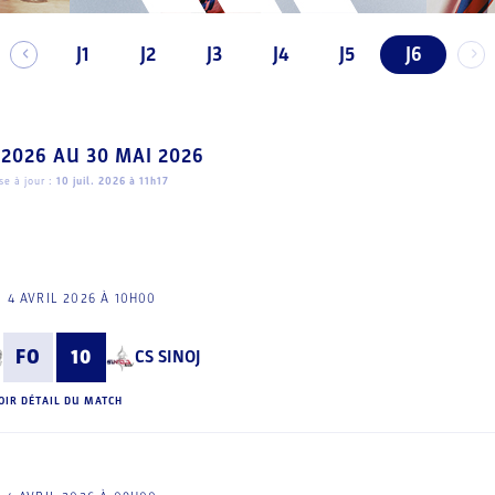
J1
J2
J3
J4
J5
J6
 2026
AU
30 MAI 2026
e à jour :
10 juil. 2026 à 11h17
 4 AVRIL 2026 À 10H00
FO
10
CS SINOJ
OIR DÉTAIL DU MATCH