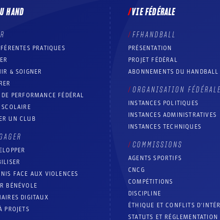
DU HAND
VIE FÉDÉRALE
ER
FFHANDBALL
FFÉRENTES PRATIQUES
PRÉSENTATION
RER
PROJET FÉDÉRAL
IR & SOIGNER
ABONNEMENTS DU HANDBALL
RER
ORGANISATION FÉDÉRAL
T DE PERFORMANCE FÉDÉRAL
INSTANCES POLITIQUES
 SCOLAIRE
INSTANCES ADMINISTRATIVES
ER UN CLUB
INSTANCES TECHNIQUES
GAGER
COMMISSIONS
ELOPPER
AGENTS SPORTIFS
ILISER
CNCG
NIS FACE AUX VIOLENCES
COMPÉTITIONS
IR BÉNÉVOLE
DISCIPLINE
AIRES DIGITAUX
ÉTHIQUE ET CONFLITS D'INTÉ
À PROJETS
STATUTS ET RÉGLEMENTATION