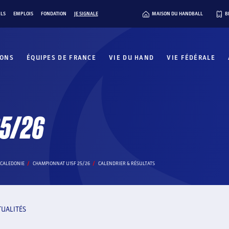
ILS
EMPLOIS
FONDATION
JE SIGNALE
MAISON DU HANDBALL
B
IONS
ÉQUIPES DE FRANCE
VIE DU HAND
VIE FÉDÉRALE
25/26
 CALEDONIE
CHAMPIONNAT U15F 25/26
CALENDRIER & RÉSULTATS
TUALITÉS