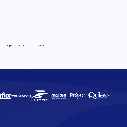
03 JUIL. 2026
3
MIN.