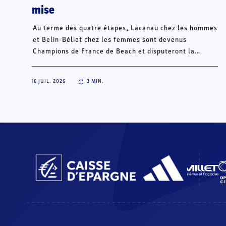
mise
Au terme des quatre étapes, Lacanau chez les hommes
et Belin-Béliet chez les femmes sont devenus
Champions de France de Beach et disputeront la
Champions Cup du 15 au 18 octobre à Porto Santo, au
Portugal.
16 JUIL. 2026
3
MIN.