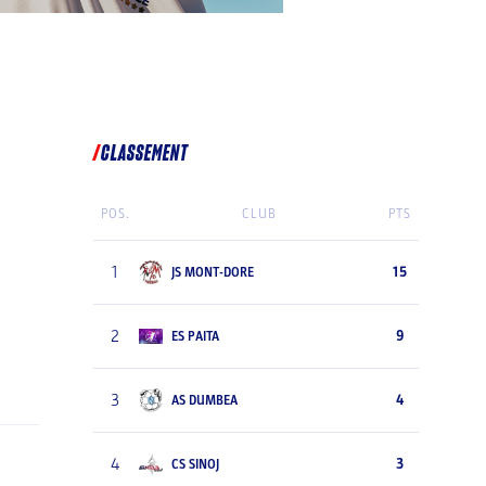
CLASSEMENT
POS.
CLUB
PTS
1
15
JS MONT-DORE
2
9
ES PAITA
3
4
AS DUMBEA
4
3
CS SINOJ