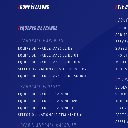
COMPÉTITIONS
VIE 
JOU
ÉQUIPES DE FRANCE
LES DI
ARBIT
HANDBALL MASCULIN
PRÉVEN
ÉQUIPE DE FRANCE MASCULINE
S’ASSU
ÉQUIPE DE FRANCE MASCULINE U21
PROJE
ÉQUIPE DE FRANCE MASCULINE U19
MILIEU
SÉLECTION NATIONALE MASCULINE U17
TROUV
ÉQUIPE DE FRANCE MASCULINE SOURD
S’EN
HANDBALL FÉMININ
SE DÉV
ÉQUIPE DE FRANCE FÉMININE
SE MOB
ÉQUIPE DE FRANCE FÉMININE U20
TOUS U
ÉQUIPE DE FRANCE FÉMININE U18
DEVEN
SÉLECTION NATIONALE FÉMININE U16
PARTEN
APPEL 
BEACHHANDBALL MASCULIN