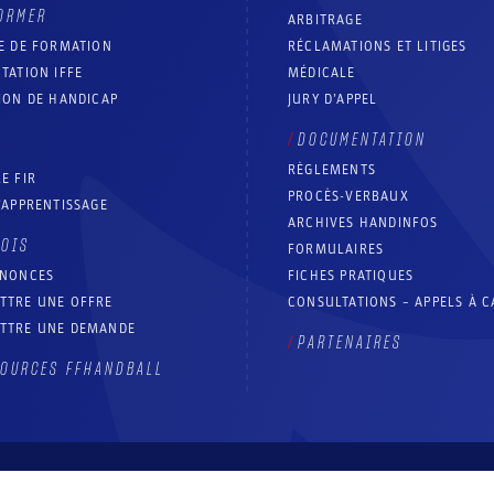
ORMER
ARBITRAGE
E DE FORMATION
RÉCLAMATIONS ET LITIGES
TATION IFFE
MÉDICALE
ION DE HANDICAP
JURY D’APPEL
DOCUMENTATION
RÈGLEMENTS
E FIR
PROCÈS-VERBAUX
’APPRENTISSAGE
ARCHIVES HANDINFOS
LOIS
FORMULAIRES
NNONCES
FICHES PRATIQUES
TTRE UNE OFFRE
CONSULTATIONS – APPELS À 
TTRE UNE DEMANDE
PARTENAIRES
OURCES FFHANDBALL
Contact
Aide site
Accessibilité : partiellement conforme
Mentions légales
Conditions