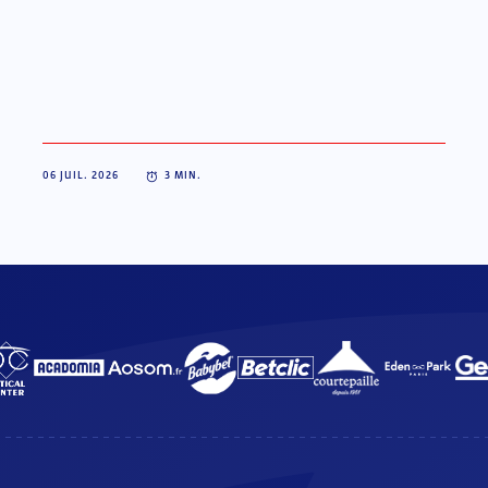
06 JUIL. 2026
3
MIN.