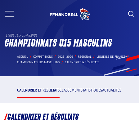
Aller
au
contenu
LIGUE ILE-DE-FRANCE
CHAMPIONNATS U15 MASCULINS
ACCUEIL
COMPÉTITIONS
2025 - 2026
REGIONAL
LIGUE ILE-DE-FRANCE
CHAMPIONNATS U15 MASCULINS
CALENDRIER & RÉSULTATS
CALENDRIER ET RÉSULTATS
CLASSEMENT
STATISTIQUES
ACTUALITÉS
CALENDRIER ET RÉSULTATS