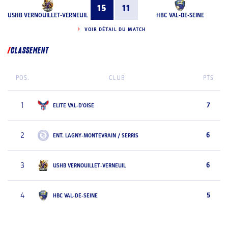
15
11
USHB VERNOUILLET-VERNEUIL
HBC VAL-DE-SEINE
VOIR DÉTAIL DU MATCH
CLASSEMENT
POS.
CLUB
PTS
1
7
ELITE VAL-D'OISE
2
6
ENT. LAGNY-MONTEVRAIN / SERRIS
3
6
USHB VERNOUILLET-VERNEUIL
4
5
HBC VAL-DE-SEINE