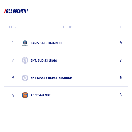
CLASSEMENT
POS.
CLUB
PTS
1
9
PARIS ST-GERMAIN HB
2
7
ENT. SUD 93 U15M
3
5
ENT MASSY OUEST-ESSONNE
4
3
AS ST-MANDE