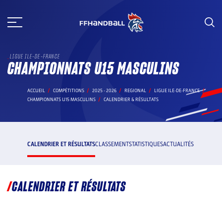
Aller
au
contenu
LIGUE ILE-DE-FRANCE
CHAMPIONNATS U15 MASCULINS
ACCUEIL
COMPÉTITIONS
2025 - 2026
REGIONAL
LIGUE ILE-DE-FRANCE
CHAMPIONNATS U15 MASCULINS
CALENDRIER & RÉSULTATS
CALENDRIER ET RÉSULTATS
CLASSEMENT
STATISTIQUES
ACTUALITÉS
CALENDRIER ET RÉSULTATS