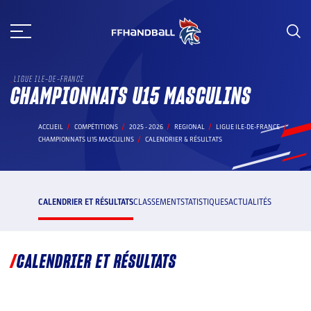
Aller
au
contenu
LIGUE ILE-DE-FRANCE
CHAMPIONNATS U15 MASCULINS
ACCUEIL
COMPÉTITIONS
2025 - 2026
REGIONAL
LIGUE ILE-DE-FRANCE
CHAMPIONNATS U15 MASCULINS
CALENDRIER & RÉSULTATS
CALENDRIER ET RÉSULTATS
CLASSEMENT
STATISTIQUES
ACTUALITÉS
CALENDRIER ET RÉSULTATS