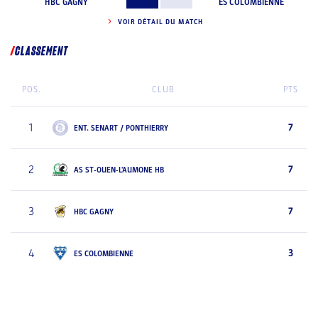
HBC GAGNY
ES COLOMBIENNE
VOIR DÉTAIL DU MATCH
CLASSEMENT
POS.
CLUB
PTS
1
7
ENT. SENART / PONTHIERRY
2
7
AS ST-OUEN-L'AUMONE HB
3
7
HBC GAGNY
4
3
ES COLOMBIENNE