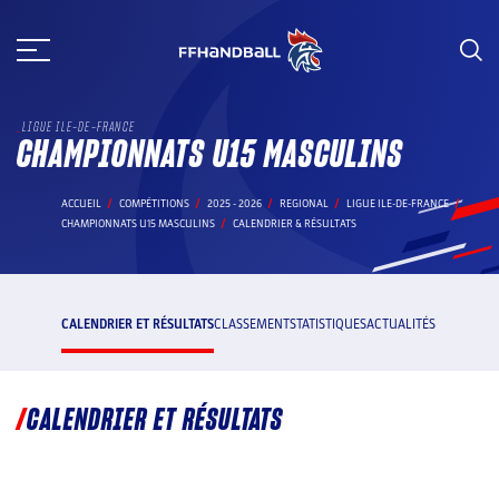
Aller
au
contenu
LIGUE ILE-DE-FRANCE
CHAMPIONNATS U15 MASCULINS
ACCUEIL
COMPÉTITIONS
2025 - 2026
REGIONAL
LIGUE ILE-DE-FRANCE
CHAMPIONNATS U15 MASCULINS
CALENDRIER & RÉSULTATS
CALENDRIER ET RÉSULTATS
CLASSEMENT
STATISTIQUES
ACTUALITÉS
CALENDRIER ET RÉSULTATS