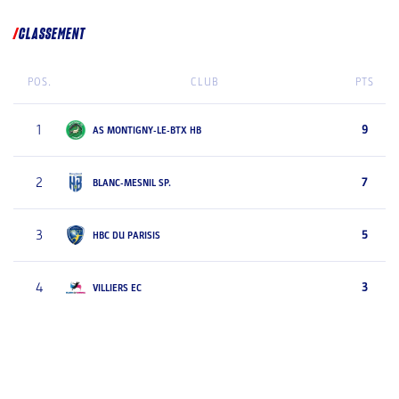
CLASSEMENT
POS.
CLUB
PTS
1
9
AS MONTIGNY-LE-BTX HB
2
7
BLANC-MESNIL SP.
3
5
HBC DU PARISIS
4
3
VILLIERS EC