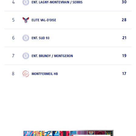
4
30
ENT. LAGNY-MONTEVRAIN / SERRIS
5
28
ELITE VAL-D'OISE
6
21
ENT. SUD 93
7
19
ENT. BRUNOY / MONTGERON
8
17
MONTFERMEIL HB