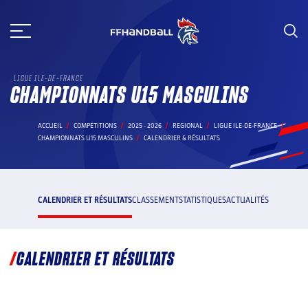
Aller
au
contenu
LIGUE ILE-DE-FRANCE
CHAMPIONNATS U15 MASCULINS
ACCUEIL
COMPÉTITIONS
2025 - 2026
REGIONAL
LIGUE ILE-DE-FRANCE
CHAMPIONNATS U15 MASCULINS
CALENDRIER & RÉSULTATS
CALENDRIER ET RÉSULTATS
CLASSEMENT
STATISTIQUES
ACTUALITÉS
CALENDRIER ET RÉSULTATS