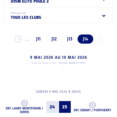
U15M ELITE POULE 2
Filtrer par club
TOUS LES CLUBS
J11
J12
J13
J14
...
9 MAI 2026
AU
10 MAI 2026
Date de mise à jour :
10 juil. 2026 à 11h17
SAMEDI 9 MAI 2026 À 16H30
24
25
ENT. LAGNY-MONTEVRAIN /
ENT. SENART / PONTHIERRY
SERRIS