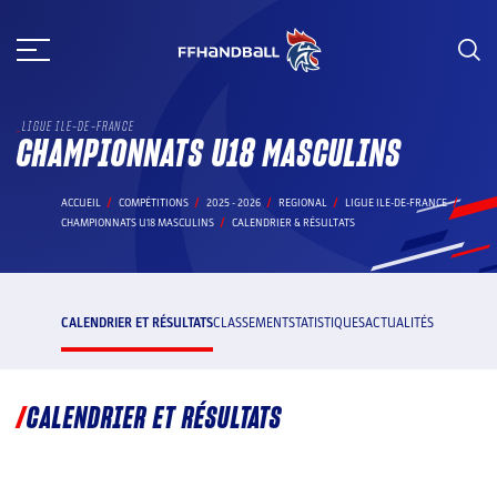
Aller
au
contenu
LIGUE ILE-DE-FRANCE
CHAMPIONNATS U18 MASCULINS
ACCUEIL
COMPÉTITIONS
2025 - 2026
REGIONAL
LIGUE ILE-DE-FRANCE
CHAMPIONNATS U18 MASCULINS
CALENDRIER & RÉSULTATS
CALENDRIER ET RÉSULTATS
CLASSEMENT
STATISTIQUES
ACTUALITÉS
CALENDRIER ET RÉSULTATS