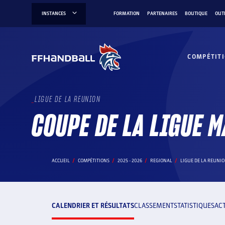
Aller
INSTANCES
FORMATION
PARTENAIRES
BOUTIQUE
OUT
au
contenu
COMPÉTIT
LIGUE DE LA REUNION
COUPE DE LA LIGUE 
ACCUEIL
COMPÉTITIONS
2025 - 2026
REGIONAL
LIGUE DE LA REUNI
CALENDRIER ET RÉSULTATS
CLASSEMENT
STATISTIQUES
AC