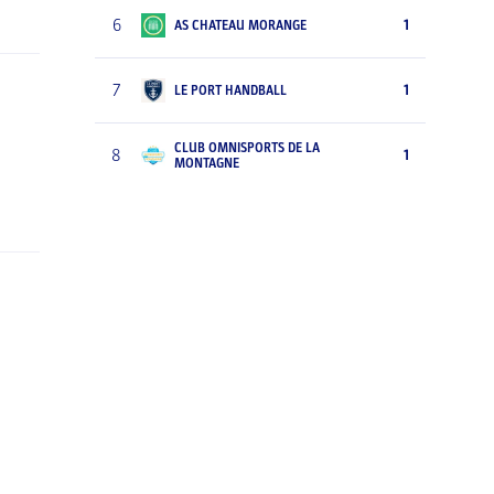
6
1
AS CHATEAU MORANGE
7
1
LE PORT HANDBALL
CLUB OMNISPORTS DE LA
8
1
MONTAGNE