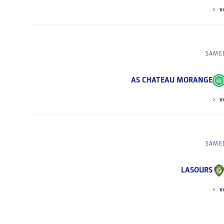
V
SAMED
AS CHATEAU MORANGE
V
SAMED
LASOURS
V