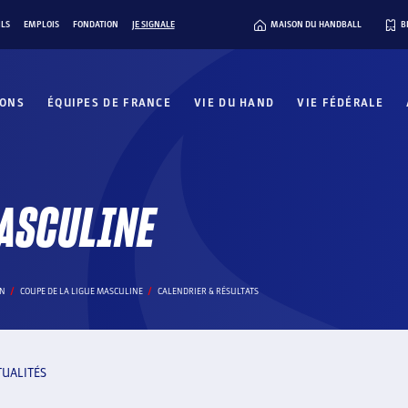
ILS
EMPLOIS
FONDATION
JE SIGNALE
MAISON DU HANDBALL
B
IONS
ÉQUIPES DE FRANCE
VIE DU HAND
VIE FÉDÉRALE
MASCULINE
ON
COUPE DE LA LIGUE MASCULINE
CALENDRIER & RÉSULTATS
TUALITÉS