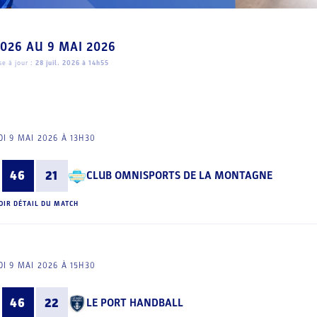
2026
AU
9 MAI 2026
e à jour :
28 juil. 2026 à 14h55
I 9 MAI 2026 À 13H30
46
21
CLUB OMNISPORTS DE LA MONTAGNE
OIR DÉTAIL DU MATCH
I 9 MAI 2026 À 15H30
46
22
LE PORT HANDBALL