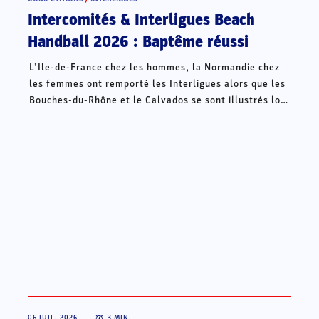
Intercomités & Interligues Beach
Handball 2026 : Baptême réussi
L’Ile-de-France chez les hommes, la Normandie chez
les femmes ont remporté les Interligues alors que les
Bouches-du-Rhône et le Calvados se sont illustrés lors
des Intercomités ce week-end à Châteauroux.
06 JUIL. 2026
3
MIN.