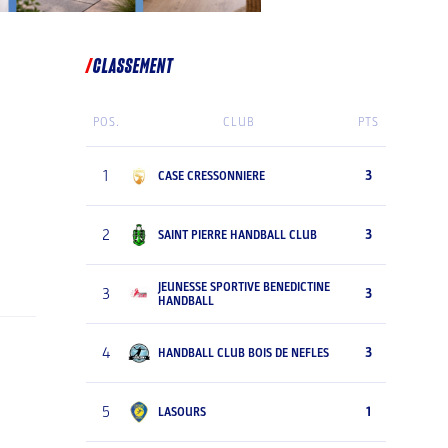
CLASSEMENT
POS.
CLUB
PTS
1
3
CASE CRESSONNIERE
2
3
SAINT PIERRE HANDBALL CLUB
JEUNESSE SPORTIVE BENEDICTINE
3
3
HANDBALL
4
3
HANDBALL CLUB BOIS DE NEFLES
5
1
LASOURS