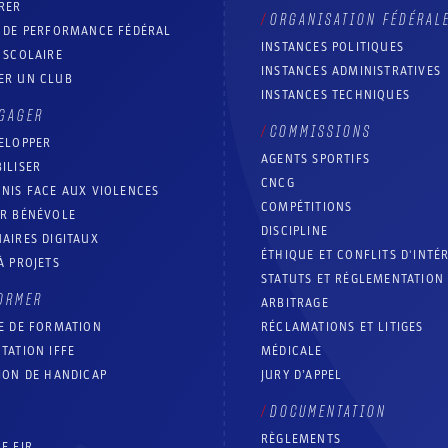
RER
ORGANISATION FÉDÉRAL
T DE PERFORMANCE FÉDÉRAL
INSTANCES POLITIQUES
 SCOLAIRE
INSTANCES ADMINISTRATIVES
ER UN CLUB
INSTANCES TECHNIQUES
GAGER
COMMISSIONS
ELOPPER
AGENTS SPORTIFS
ILISER
CNCG
NIS FACE AUX VIOLENCES
COMPÉTITIONS
IR BÉNÉVOLE
DISCIPLINE
AIRES DIGITAUX
ÉTHIQUE ET CONFLITS D'INTÉ
À PROJETS
STATUTS ET RÉGLEMENTATION
ORMER
ARBITRAGE
E DE FORMATION
RÉCLAMATIONS ET LITIGES
TATION IFFE
MÉDICALE
ION DE HANDICAP
JURY D’APPEL
DOCUMENTATION
RÈGLEMENTS
E FIR