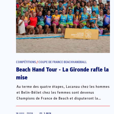
COMPÉTITIONS
/
COUPE DE FRANCE BEACHHANDBALL
Beach Hand Tour - La Gironde rafle la
mise
Au terme des quatre étapes, Lacanau chez les hommes
et Belin-Béliet chez les femmes sont devenus
Champions de France de Beach et disputeront la
Champions Cup du 15 au 18 octobre à Porto Santo, au
Portugal.
16 JUIL. 2026
3
MIN.