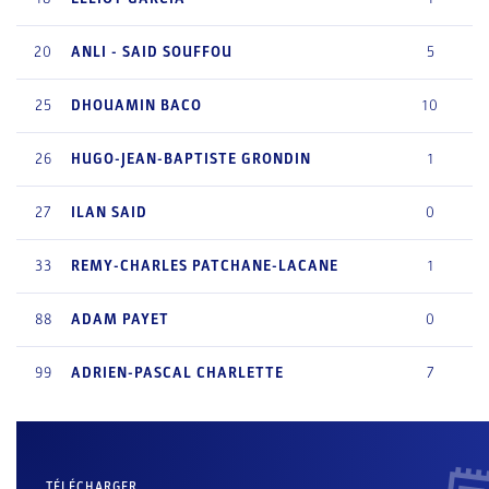
20
ANLI - SAID
SOUFFOU
5
25
DHOUAMIN
BACO
10
26
HUGO-JEAN-BAPTISTE
GRONDIN
1
27
ILAN
SAID
0
33
REMY-CHARLES
PATCHANE-LACANE
1
88
ADAM
PAYET
0
99
ADRIEN-PASCAL
CHARLETTE
7
TÉLÉCHARGER