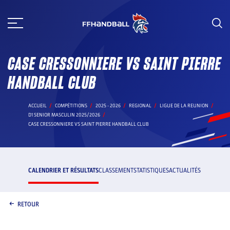
Aller
au
contenu
CASE CRESSONNIERE VS SAINT PIERRE
HANDBALL CLUB
ACCUEIL
COMPÉTITIONS
2025 - 2026
REGIONAL
LIGUE DE LA REUNION
D1 SENIOR MASCULIN 2025/2026
CASE CRESSONNIERE VS SAINT PIERRE HANDBALL CLUB
CALENDRIER ET RÉSULTATS
CLASSEMENT
STATISTIQUES
ACTUALITÉS
RETOUR