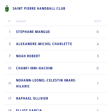
SAINT PIERRE HANDBALL CLUB
N°
JOUEUR
BUTS
1
STEPHANE
MANGUE
0
5
ALEXANDRE-MICHEL
CHARLETTE
4
7
NOAH
ROBERT
3
10
CHANFI
IBNI-HACHIM
0
NOHANN-LEONEL-CELESTIN
IMARE-
11
1
HILARIC
17
RAPHAEL
OLLIVIER
1
18
ELLIOT
GARCIA
1