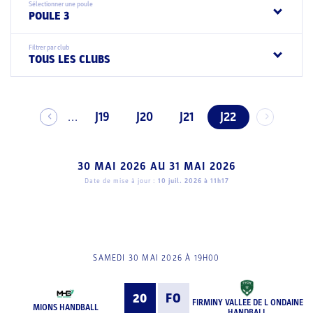
Sélectionner une poule
POULE 3
Filtrer par club
TOUS LES CLUBS
J19
J20
J21
J22
...
30 MAI 2026
AU
31 MAI 2026
Date de mise à jour :
10 juil. 2026 à 11h17
SAMEDI 30 MAI 2026 À 19H00
20
FO
FIRMINY VALLEE DE L ONDAINE
MIONS HANDBALL
HANDBALL