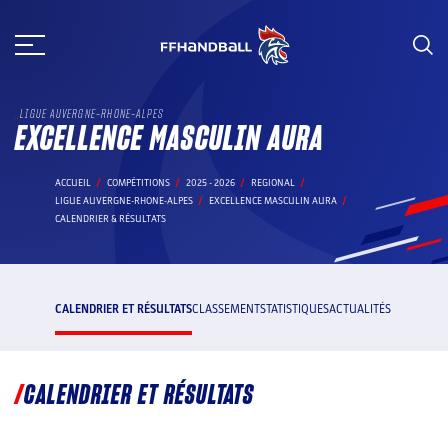
Aller
au
contenu
LIGUE AUVERGNE-RHONE-ALPES
EXCELLENCE MASCULIN AURA
ACCUEIL
COMPÉTITIONS
2025 - 2026
REGIONAL
LIGUE AUVERGNE-RHONE-ALPES
EXCELLENCE MASCULIN AURA
CALENDRIER & RÉSULTATS
CALENDRIER ET RÉSULTATS
CLASSEMENT
STATISTIQUES
ACTUALITÉS
CALENDRIER ET RÉSULTATS