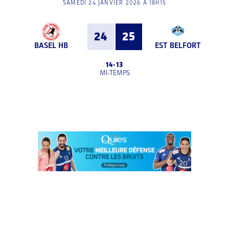
SAMEDI 24 JANVIER 2026 À 18H15
24
25
BASEL HB
EST BELFORT
14
-
13
MI-TEMPS