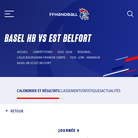
Aller
au
contenu
BASEL HB VS EST BELFORT
ACCUEIL
COMPÉTITIONS
2025 - 2026
REGIONAL
LIGUE BOURGOGNE FRANCHE-COMTE
F012 - U18F - HONNEUR
BASEL HB VS EST BELFORT
CALENDRIER ET RÉSULTATS
CLASSEMENT
STATISTIQUES
ACTUALITÉS
RETOUR
JOURNÉE 9