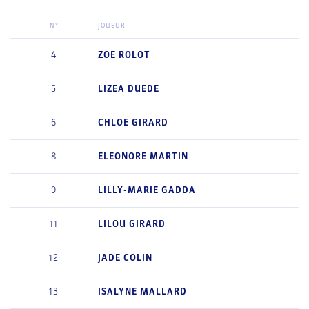
N°
JOUEUR
4
ZOE
ROLOT
5
LIZEA
DUEDE
6
CHLOE
GIRARD
8
ELEONORE
MARTIN
9
LILLY-MARIE
GADDA
11
LILOU
GIRARD
12
JADE
COLIN
13
ISALYNE
MALLARD