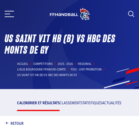
Aller
au
contenu
US SAINT VIT HB (B) VS HBC DES
MONTS DE GY
ACCUEIL
COMPÉTITIONS
2025 - 2026
REGIONAL
LIGUE BOURGOGNE FRANCHE-COMTE
F021 - U15F PROMOTION
US SAINT VIT HB (B) VS HBC DES MONTS DE GY
CALENDRIER ET RÉSULTATS
CLASSEMENT
STATISTIQUES
ACTUALITÉS
RETOUR