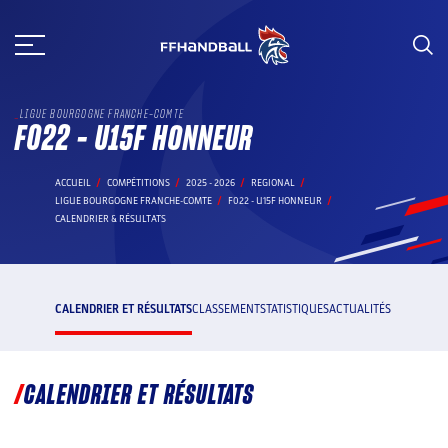
Aller
au
contenu
LIGUE BOURGOGNE FRANCHE-COMTE
F022 - U15F HONNEUR
ACCUEIL
COMPÉTITIONS
2025 - 2026
REGIONAL
LIGUE BOURGOGNE FRANCHE-COMTE
F022 - U15F HONNEUR
CALENDRIER & RÉSULTATS
CALENDRIER ET RÉSULTATS
CLASSEMENT
STATISTIQUES
ACTUALITÉS
CALENDRIER ET RÉSULTATS