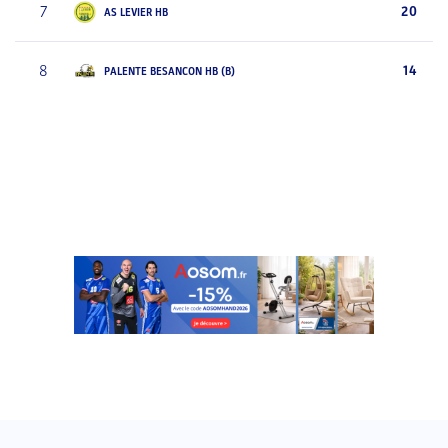
7
20
AS LEVIER HB
8
14
PALENTE BESANCON HB (B)