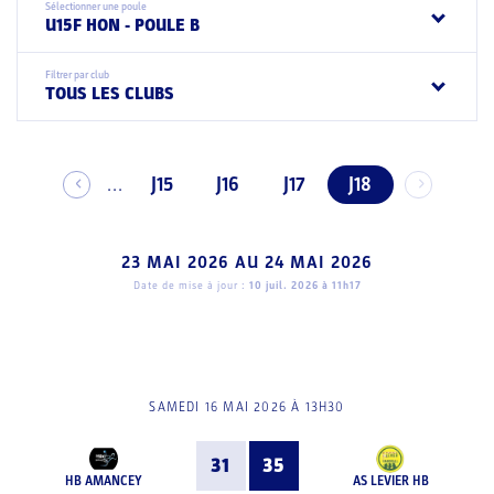
Sélectionner une poule
U15F HON - POULE B
Filtrer par club
TOUS LES CLUBS
J15
J16
J17
J18
...
23 MAI 2026
AU
24 MAI 2026
Date de mise à jour :
10 juil. 2026 à 11h17
SAMEDI 16 MAI 2026 À 13H30
31
35
HB AMANCEY
AS LEVIER HB