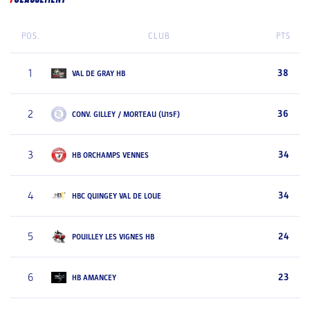
POS.
CLUB
PTS
1
38
VAL DE GRAY HB
2
36
CONV. GILLEY / MORTEAU (U15F)
3
34
HB ORCHAMPS VENNES
4
34
HBC QUINGEY VAL DE LOUE
5
24
POUILLEY LES VIGNES HB
6
23
HB AMANCEY