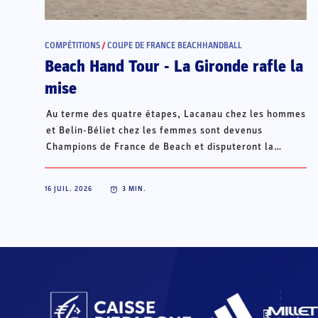
COMPÉTITIONS
/
COUPE DE FRANCE BEACHHANDBALL
Beach Hand Tour - La Gironde rafle la
mise
Au terme des quatre étapes, Lacanau chez les hommes
et Belin-Béliet chez les femmes sont devenus
Champions de France de Beach et disputeront la
Champions Cup du 15 au 18 octobre à Porto Santo, au
Portugal.
16 JUIL. 2026
3
MIN.