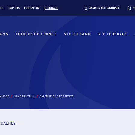
ILS
EMPLOIS
FONDATION
JE SIGNALE
MAISON DU HANDBALL
B
IONS
ÉQUIPES DE FRANCE
VIE DU HAND
VIE FÉDÉRALE
A LOIRE
HAND FAUTEUIL
CALENDRIER & RÉSULTATS
TUALITÉS