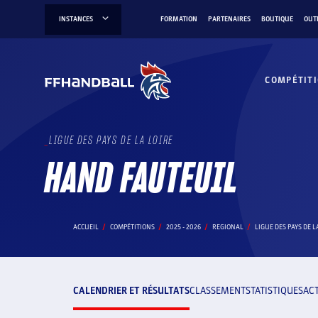
Aller
INSTANCES
FORMATION
PARTENAIRES
BOUTIQUE
OUT
au
contenu
COMPÉTIT
LIGUE DES PAYS DE LA LOIRE
HAND FAUTEUIL
ACCUEIL
COMPÉTITIONS
2025 - 2026
REGIONAL
LIGUE DES PAYS DE L
CALENDRIER ET RÉSULTATS
CLASSEMENT
STATISTIQUES
AC