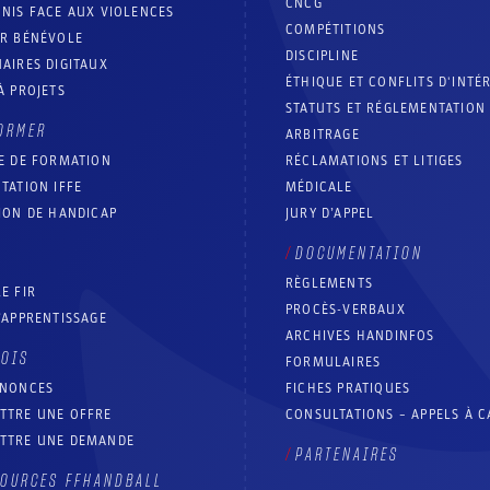
CNCG
NIS FACE AUX VIOLENCES
COMPÉTITIONS
IR BÉNÉVOLE
DISCIPLINE
AIRES DIGITAUX
ÉTHIQUE ET CONFLITS D'INTÉ
À PROJETS
STATUTS ET RÉGLEMENTATION
ORMER
ARBITRAGE
E DE FORMATION
RÉCLAMATIONS ET LITIGES
TATION IFFE
MÉDICALE
ION DE HANDICAP
JURY D’APPEL
DOCUMENTATION
RÈGLEMENTS
E FIR
PROCÈS-VERBAUX
’APPRENTISSAGE
ARCHIVES HANDINFOS
LOIS
FORMULAIRES
NNONCES
FICHES PRATIQUES
TTRE UNE OFFRE
CONSULTATIONS – APPELS À 
TTRE UNE DEMANDE
PARTENAIRES
OURCES FFHANDBALL