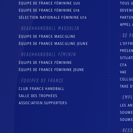
ÉQUIPE DE FRANCE FÉMININE U20
TOUS U
ÉQUIPE DE FRANCE FÉMININE U18
DEVEN
SÉLECTION NATIONALE FÉMININE U16
PARTEN
APPEL 
BEACHHANDBALL MASCULIN
SE F
ÉQUIPE DE FRANCE MASCULINE
ÉQUIPE DE FRANCE MASCULINE JEUNE
L’OFFR
PRÉSEN
BEACHHANDBALL FÉMININ
SITUAT
ÉQUIPE DE FRANCE FÉMININE
CFA
ÉQUIPE DE FRANCE FÉMININE JEUNE
VAE
CELLUL
ÉQUIPES DE FRANCE
TAXE D
CLUB FRANCE HANDBALL
SALLE DES TROPHÉES
EMP
ASSOCIATION SUPPORTERS
LES A
SOUME
SOUME
RESS