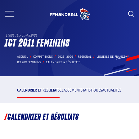
Aller
au
contenu
LIGUE ILE-DE-FRANCE
ICT 2011 FEMININS
ACCUEIL
COMPÉTITIONS
2025 - 2026
REGIONAL
LIGUE ILE-DE-FRANCE
ICT 2011 FEMININS
CALENDRIER & RÉSULTATS
CALENDRIER ET RÉSULTATS
CLASSEMENT
STATISTIQUES
ACTUALITÉS
CALENDRIER ET RÉSULTATS