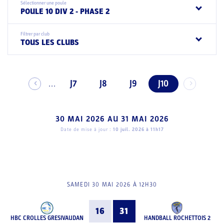
Sélectionner une poule
POULE 10 DIV 2 - PHASE 2
Filtrer par club
TOUS LES CLUBS
J7
J8
J9
J10
...
30 MAI 2026
AU
31 MAI 2026
Date de mise à jour :
10 juil. 2026 à 11h17
SAMEDI 30 MAI 2026 À 12H30
16
31
HBC CROLLES GRESIVAUDAN
HANDBALL ROCHETTOIS 2