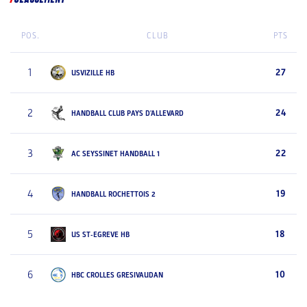
POS.
CLUB
PTS
1
27
USVIZILLE HB
2
24
HANDBALL CLUB PAYS D'ALLEVARD
3
22
AC SEYSSINET HANDBALL 1
4
19
HANDBALL ROCHETTOIS 2
5
18
US ST-EGREVE HB
6
10
HBC CROLLES GRESIVAUDAN