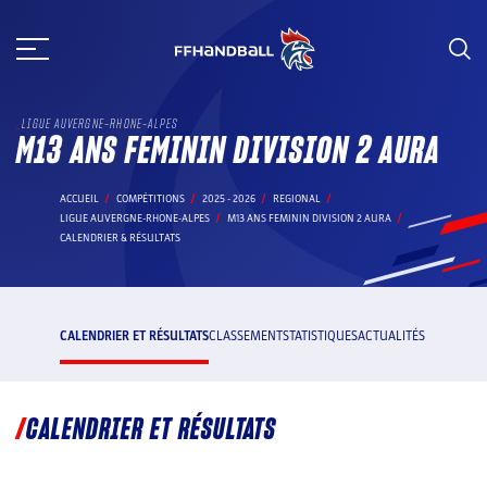
Aller
au
contenu
LIGUE AUVERGNE-RHONE-ALPES
M13 ANS FEMININ DIVISION 2 AURA
ACCUEIL
COMPÉTITIONS
2025 - 2026
REGIONAL
LIGUE AUVERGNE-RHONE-ALPES
M13 ANS FEMININ DIVISION 2 AURA
CALENDRIER & RÉSULTATS
CALENDRIER ET RÉSULTATS
CLASSEMENT
STATISTIQUES
ACTUALITÉS
CALENDRIER ET RÉSULTATS