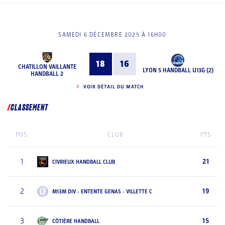
SAMEDI 6 DÉCEMBRE 2025 À 16H00
18
16
CHATILLON VAILLANTE
LYON 5 HANDBALL U13G (2)
HANDBALL 2
VOIR DÉTAIL DU MATCH
CLASSEMENT
POS.
CLUB
PTS
1
21
CIVRIEUX HANDBALL CLUB
2
19
M13M DIV - ENTENTE GENAS - VILLETTE C
3
15
CÔTIÈRE HANDBALL