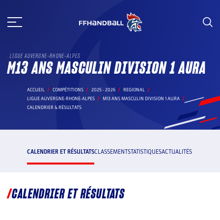
Aller
au
contenu
LIGUE AUVERGNE-RHONE-ALPES
M13 ANS MASCULIN DIVISION 1 AURA
ACCUEIL
COMPÉTITIONS
2025 - 2026
REGIONAL
LIGUE AUVERGNE-RHONE-ALPES
M13 ANS MASCULIN DIVISION 1 AURA
CALENDRIER & RÉSULTATS
CALENDRIER ET RÉSULTATS
CLASSEMENT
STATISTIQUES
ACTUALITÉS
CALENDRIER ET RÉSULTATS