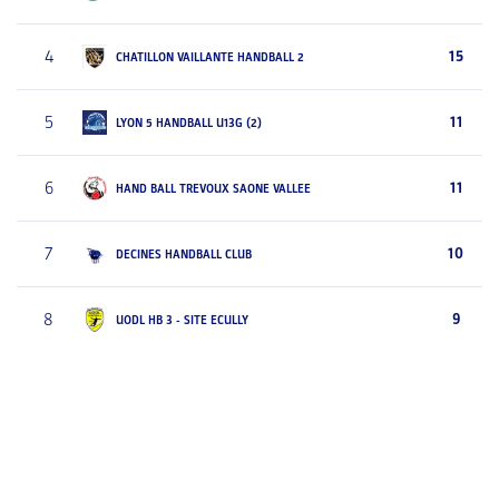
4
15
CHATILLON VAILLANTE HANDBALL 2
5
11
LYON 5 HANDBALL U13G (2)
6
11
HAND BALL TREVOUX SAONE VALLEE
7
10
DECINES HANDBALL CLUB
8
9
UODL HB 3 - SITE ECULLY