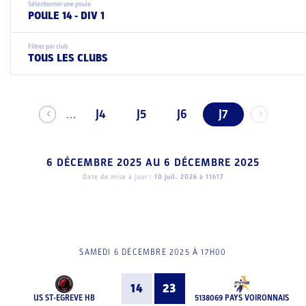
Sélectionner une poule
POULE 14 - DIV 1
Filtrer par club
TOUS LES CLUBS
J4
J5
J6
J7
...
6 DÉCEMBRE 2025
AU
6 DÉCEMBRE 2025
Date de mise à jour :
10 juil. 2026 à 11h17
SAMEDI 6 DÉCEMBRE 2025 À 17H00
14
23
US ST-EGREVE HB
5138069 PAYS VOIRONNAIS