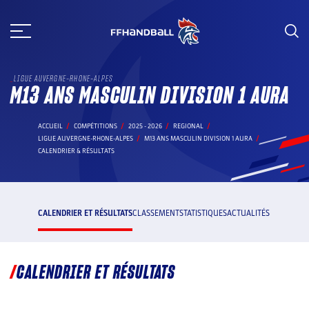
Aller
au
contenu
LIGUE AUVERGNE-RHONE-ALPES
M13 ANS MASCULIN DIVISION 1 AURA
ACCUEIL
COMPÉTITIONS
2025 - 2026
REGIONAL
LIGUE AUVERGNE-RHONE-ALPES
M13 ANS MASCULIN DIVISION 1 AURA
CALENDRIER & RÉSULTATS
CALENDRIER ET RÉSULTATS
CLASSEMENT
STATISTIQUES
ACTUALITÉS
CALENDRIER ET RÉSULTATS