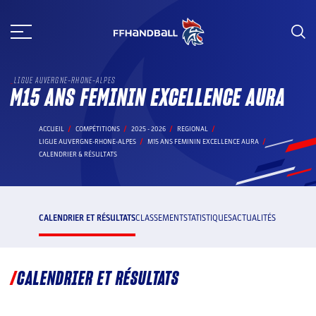
Aller
au
contenu
LIGUE AUVERGNE-RHONE-ALPES
M15 ANS FEMININ EXCELLENCE AURA
ACCUEIL
COMPÉTITIONS
2025 - 2026
REGIONAL
LIGUE AUVERGNE-RHONE-ALPES
M15 ANS FEMININ EXCELLENCE AURA
CALENDRIER & RÉSULTATS
CALENDRIER ET RÉSULTATS
CLASSEMENT
STATISTIQUES
ACTUALITÉS
CALENDRIER ET RÉSULTATS