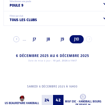
Sélectionner une poule
POULE 9
Filtrer par club
TOUS LES CLUBS
J7
J8
J9
J10
...
6 DÉCEMBRE 2025
AU
6 DÉCEMBRE 2025
Date de mise à jour :
10 juil. 2026 à 11h17
SAMEDI 6 DÉCEMBRE 2025 À 16H00
24
42
M15F EXC - HANDBALL BOURG
US BEAUREPAIRE HANDBALL
DE PEAGE 26