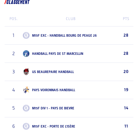
CLASSEMENT
POS.
CLUB
PTS
1
28
M15F EXC - HANDBALL BOURG DE PEAGE 26
2
28
HANDBALL PAYS DE ST MARCELLIN
3
20
US BEAUREPAIRE HANDBALL
4
19
PAYS VOIRONNAIS HANDBALL
5
14
M15F DIV 1 - PAYS DE BIEVRE
6
11
M15F EXC - PORTE DE L'ISÈRE