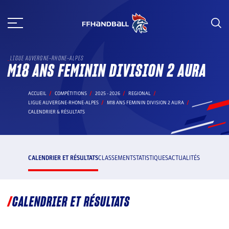
Aller
au
contenu
LIGUE AUVERGNE-RHONE-ALPES
M18 ANS FEMININ DIVISION 2 AURA
ACCUEIL
COMPÉTITIONS
2025 - 2026
REGIONAL
LIGUE AUVERGNE-RHONE-ALPES
M18 ANS FEMININ DIVISION 2 AURA
CALENDRIER & RÉSULTATS
CALENDRIER ET RÉSULTATS
CLASSEMENT
STATISTIQUES
ACTUALITÉS
CALENDRIER ET RÉSULTATS