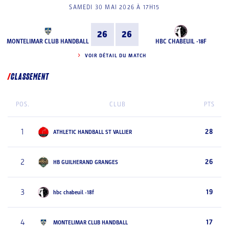
SAMEDI 30 MAI 2026 À 17H15
26
26
MONTELIMAR CLUB HANDBALL
HBC CHABEUIL -18F
VOIR DÉTAIL DU MATCH
CLASSEMENT
POS.
CLUB
PTS
1
28
ATHLETIC HANDBALL ST VALLIER
2
26
HB GUILHERAND GRANGES
3
19
hbc chabeuil -18f
4
17
MONTELIMAR CLUB HANDBALL