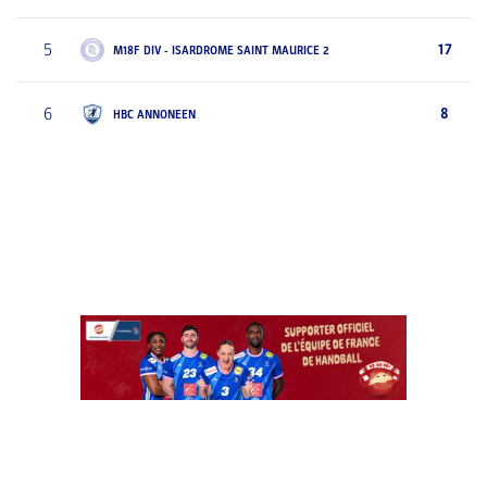
5
17
M18F DIV - ISARDROME SAINT MAURICE 2
6
8
HBC ANNONEEN