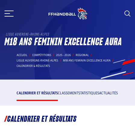
Aller
au
contenu
LIGUE AUVERGNE-RHONE-ALPES
M18 ANS FEMININ EXCELLENCE AURA
ACCUEIL
COMPÉTITIONS
2025 - 2026
REGIONAL
LIGUE AUVERGNE-RHONE-ALPES
M18 ANS FEMININ EXCELLENCE AURA
CALENDRIER & RÉSULTATS
CALENDRIER ET RÉSULTATS
CLASSEMENT
STATISTIQUES
ACTUALITÉS
CALENDRIER ET RÉSULTATS