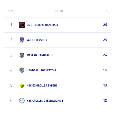
POS.
CLUB
PTS
1
29
US ST-EGREVE HANDBALL
2
25
VAL DE LEYSSE 1
3
24
MEYLAN HANDBALL 1
4
16
HANDBALL ROCHETTOIS
5
13
HBC ECHIROLLES-EYBENS
6
12
HBC CROLLES GRESIVAUDAN 1