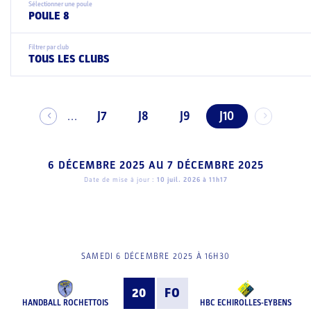
Sélectionner une poule
POULE 8
Filtrer par club
TOUS LES CLUBS
J7
J8
J9
J10
...
6 DÉCEMBRE 2025
AU
7 DÉCEMBRE 2025
Date de mise à jour :
10 juil. 2026 à 11h17
SAMEDI 6 DÉCEMBRE 2025 À 16H30
20
FO
HANDBALL ROCHETTOIS
HBC ECHIROLLES-EYBENS