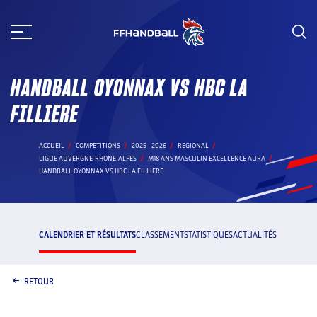
Aller
au
contenu
HANDBALL OYONNAX VS HBC LA
FILLIERE
ACCUEIL
COMPÉTITIONS
2025 - 2026
REGIONAL
LIGUE AUVERGNE-RHONE-ALPES
M18 ANS MASCULIN EXCELLENCE AURA
HANDBALL OYONNAX VS HBC LA FILLIERE
CALENDRIER ET RÉSULTATS
CLASSEMENT
STATISTIQUES
ACTUALITÉS
RETOUR