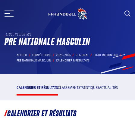
Aller
au
contenu
LIGUE REGION SUD
PRE NATIONALE MASCULIN
ACCUEIL
COMPÉTITIONS
2025 - 2026
REGIONAL
LIGUE REGION SUD
PRE NATIONALE MASCULIN
CALENDRIER & RÉSULTATS
CALENDRIER ET RÉSULTATS
CLASSEMENT
STATISTIQUES
ACTUALITÉS
CALENDRIER ET RÉSULTATS