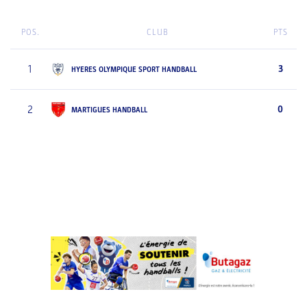
POS.
CLUB
PTS
1
3
HYERES OLYMPIQUE SPORT HANDBALL
2
0
MARTIGUES HANDBALL