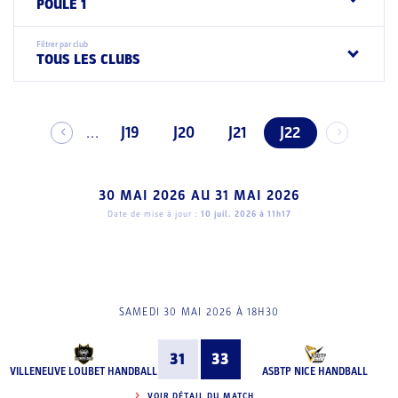
POULE 1
Filtrer par club
TOUS LES CLUBS
J19
J20
J21
J22
...
30 MAI 2026
AU
31 MAI 2026
Date de mise à jour :
10 juil. 2026 à 11h17
SAMEDI 30 MAI 2026 À 18H30
31
33
VILLENEUVE LOUBET HANDBALL
ASBTP NICE HANDBALL
VOIR DÉTAIL DU MATCH