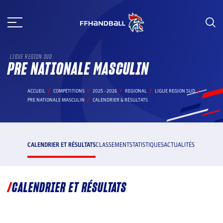
Aller
au
contenu
LIGUE REGION SUD
PRE NATIONALE MASCULIN
ACCUEIL
COMPÉTITIONS
2025 - 2026
REGIONAL
LIGUE REGION SUD
PRE NATIONALE MASCULIN
CALENDRIER & RÉSULTATS
CALENDRIER ET RÉSULTATS
CLASSEMENT
STATISTIQUES
ACTUALITÉS
CALENDRIER ET RÉSULTATS