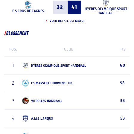
32
41
HYERES OLYMPIQUE SPORT
E.S.CROS DE CAGNES
HANDBALL
VOIR DÉTAIL DU MATCH
CLASSEMENT
POS.
CLUB
PTS
1
60
HYERES OLYMPIQUE SPORT HANDBALL
2
58
CS MARSEILLE PROVENCE HB
3
53
VITROLLES HANDBALL
4
53
A.M.S.L.FREJUS