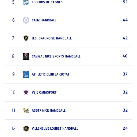
5
52
E.S.CROS DE CAGNES
6
44
CAUZ HANDBALL
7
42
U.S. CRAUROISE HANDBALL
8
40
CAVIGAL NICE SPORTS HANDBALL
9
37
ATHLETIC CLUB LA CIOTAT
10
32
VSJB OMNISPORT
11
32
ASBTP NICE HANDBALL
12
24
VILLENEUVE LOUBET HANDBALL