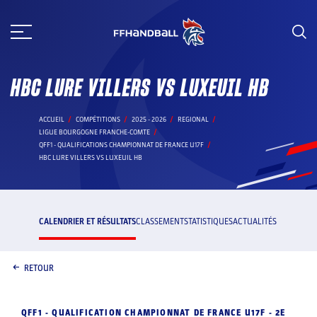
Aller
au
contenu
HBC LURE VILLERS VS LUXEUIL HB
ACCUEIL
COMPÉTITIONS
2025 - 2026
REGIONAL
LIGUE BOURGOGNE FRANCHE-COMTE
QFF1 - QUALIFICATIONS CHAMPIONNAT DE FRANCE U17F
HBC LURE VILLERS VS LUXEUIL HB
CALENDRIER ET RÉSULTATS
CLASSEMENT
STATISTIQUES
ACTUALITÉS
RETOUR
QFF1 - QUALIFICATION CHAMPIONNAT DE FRANCE U17F - 2E