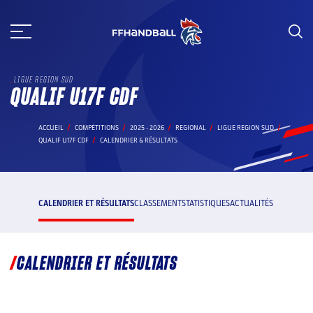
Aller
au
contenu
LIGUE REGION SUD
QUALIF U17F CDF
ACCUEIL
COMPÉTITIONS
2025 - 2026
REGIONAL
LIGUE REGION SUD
QUALIF U17F CDF
CALENDRIER & RÉSULTATS
CALENDRIER ET RÉSULTATS
CLASSEMENT
STATISTIQUES
ACTUALITÉS
CALENDRIER ET RÉSULTATS