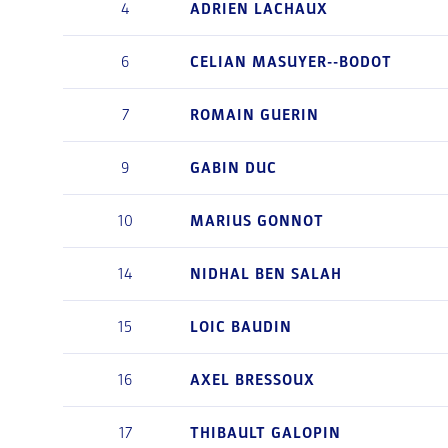
4
ADRIEN
LACHAUX
6
CELIAN
MASUYER--BODOT
7
ROMAIN
GUERIN
9
GABIN
DUC
10
MARIUS
GONNOT
14
NIDHAL
BEN SALAH
15
LOIC
BAUDIN
16
AXEL
BRESSOUX
17
THIBAULT
GALOPIN