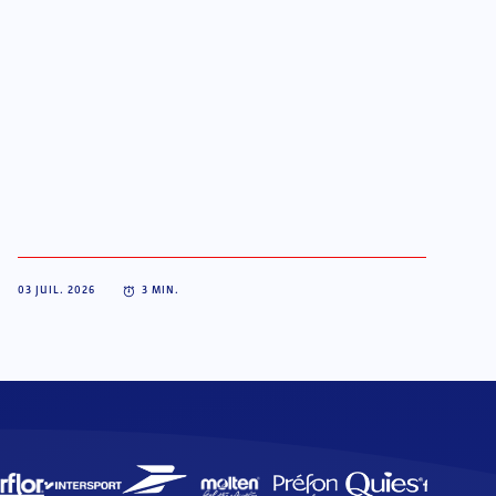
03 JUIL. 2026
3
MIN.