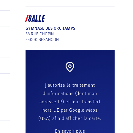
SALLE
GYMNASE DES ORCHAMPS
38 RUE CHOPIN
25000
BESANCON
J'autorise le traitement
d'informations (dont mon
adresse IP) et leur transfert
hors UE par Google Maps
(USA) afin d'afficher la carte.
En savoir plus