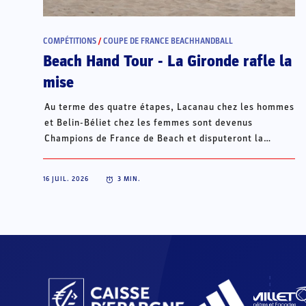
COMPÉTITIONS
/
COUPE DE FRANCE BEACHHANDBALL
Beach Hand Tour - La Gironde rafle la
mise
Au terme des quatre étapes, Lacanau chez les hommes
et Belin-Béliet chez les femmes sont devenus
Champions de France de Beach et disputeront la
Champions Cup du 15 au 18 octobre à Porto Santo, au
Portugal.
16 JUIL. 2026
3
MIN.