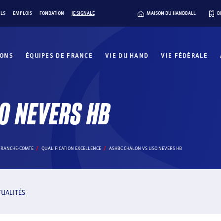
ILS
EMPLOIS
FONDATION
JE SIGNALE
MAISON DU HANDBALL
B
IONS
ÉQUIPES DE FRANCE
VIE DU HAND
VIE FÉDÉRALE
O NEVERS HB
FRANCHE-COMTE
QUALIFICATION EXCELLENCE
ASHBC CHALON VS USO NEVERS HB
TUALITÉS