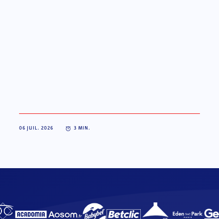
06 JUIL. 2026
3
MIN.