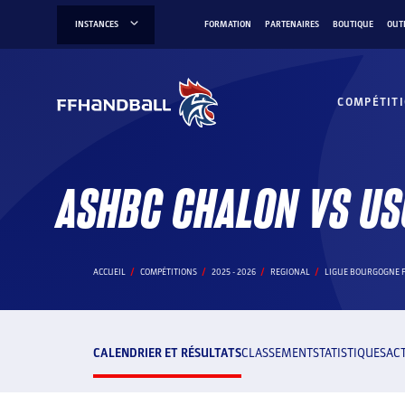
Aller
INSTANCES
FORMATION
PARTENAIRES
BOUTIQUE
OUT
au
contenu
COMPÉTIT
ASHBC CHALON VS US
ACCUEIL
COMPÉTITIONS
2025 - 2026
REGIONAL
LIGUE BOURGOGNE 
CALENDRIER ET RÉSULTATS
CLASSEMENT
STATISTIQUES
AC