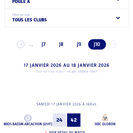
POULE A
Filtrer par club
TOUS LES CLUBS
J7
J8
J9
J10
...
17 JANVIER 2026
AU
18 JANVIER 2026
Date de mise à jour :
10 juil. 2026 à 11h17
SAMEDI 17 JANVIER 2026 À 16H45
24
42
MIOS BASSIN ARCACHON (U17F)
HBC OLORON
VOIR DÉTAIL DU MATCH