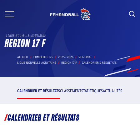
Aller
au
contenu
LIGUE NOUVELLE-AQUITAINE
REGION 17 F
ACCUEIL
COMPÉTITIONS
2025 - 2026
REGIONAL
LIGUE NOUVELLE-AQUITAINE
REGION 17 F
CALENDRIER & RÉSULTATS
CALENDRIER ET RÉSULTATS
CLASSEMENT
STATISTIQUES
ACTUALITÉS
CALENDRIER ET RÉSULTATS