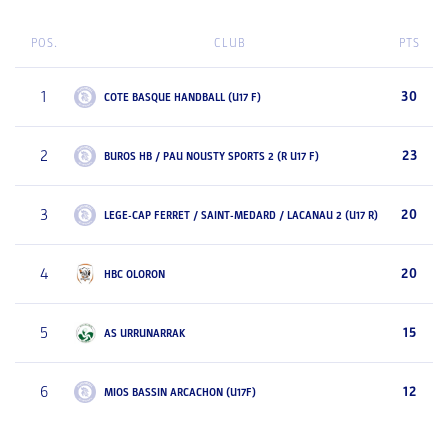
POS.
CLUB
PTS
1
30
COTE BASQUE HANDBALL (U17 F)
2
23
BUROS HB / PAU NOUSTY SPORTS 2 (R U17 F)
3
20
LEGE-CAP FERRET / SAINT-MEDARD / LACANAU 2 (U17 R)
4
20
HBC OLORON
5
15
AS URRUNARRAK
6
12
MIOS BASSIN ARCACHON (U17F)