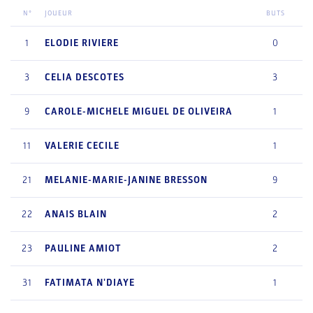
N°
JOUEUR
BUTS
1
ELODIE
RIVIERE
0
3
CELIA
DESCOTES
3
9
CAROLE-MICHELE
MIGUEL DE OLIVEIRA
1
11
VALERIE
CECILE
1
21
MELANIE-MARIE-JANINE
BRESSON
9
22
ANAIS
BLAIN
2
23
PAULINE
AMIOT
2
31
FATIMATA
N'DIAYE
1