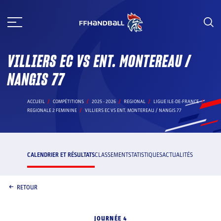
Aller
au
contenu
VILLIERS EC VS ENT. MONTEREAU /
NANGIS 77
ACCUEIL
COMPÉTITIONS
2025 - 2026
REGIONAL
LIGUE ILE-DE-FRANCE
REGIONALE 2 FEMININE
VILLIERS EC VS ENT. MONTEREAU / NANGIS 77
CALENDRIER ET RÉSULTATS
CLASSEMENT
STATISTIQUES
ACTUALITÉS
RETOUR
JOURNÉE 4