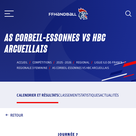
Aller
au
contenu
AS CORBEIL-ESSONNES VS HBC
ARCUEILLAIS
ACCUEIL
COMPÉTITIONS
2025 - 2026
REGIONAL
LIGUE ILE-DE-FRANCE
REGIONALE 3 FEMININE
AS CORBEIL-ESSONNES VS HBC ARCUEILLAIS
CALENDRIER ET RÉSULTATS
CLASSEMENT
STATISTIQUES
ACTUALITÉS
RETOUR
JOURNÉE 7