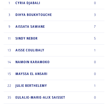
1
CYRIA
DJABALI
0
3
DIHYA
BOUKHTOUCHE
3
9
AISSATA
SAWANE
7
11
SINDY
NEBOR
5
13
AISSE
COULIBALY
1
14
NAMOIN
KARAMOKO
0
15
MAYSSA
EL ANSARI
0
22
JULIE
BERTHELEMY
1
35
EULALIE-MARIE-ALIX
SAISSET
0