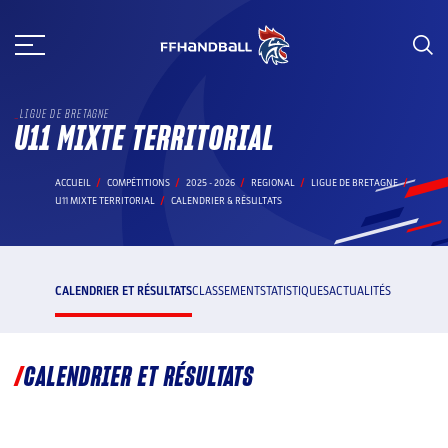
Aller
au
contenu
LIGUE DE BRETAGNE
U11 MIXTE TERRITORIAL
ACCUEIL
COMPÉTITIONS
2025 - 2026
REGIONAL
LIGUE DE BRETAGNE
U11 MIXTE TERRITORIAL
CALENDRIER & RÉSULTATS
CALENDRIER ET RÉSULTATS
CLASSEMENT
STATISTIQUES
ACTUALITÉS
CALENDRIER ET RÉSULTATS