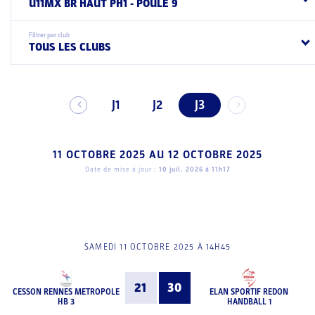
U11MX BR HAUT PH1 - POULE 9
Filtrer par club
TOUS LES CLUBS
J1
J2
J3
11 OCTOBRE 2025
AU
12 OCTOBRE 2025
Date de mise à jour :
10 juil. 2026 à 11h17
SAMEDI 11 OCTOBRE 2025 À 14H45
21
30
CESSON RENNES METROPOLE
ELAN SPORTIF REDON
HB 3
HANDBALL 1