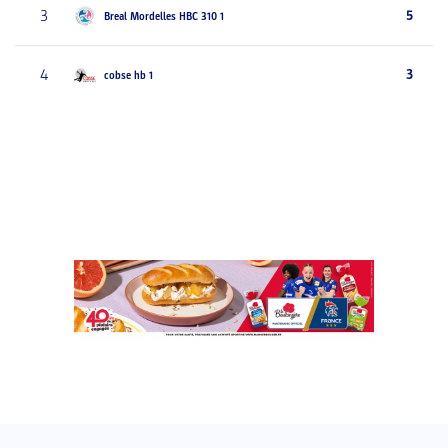
3
5
Breal Mordelles HBC 310 1
4
3
cobse hb 1