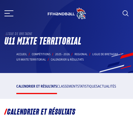
Aller
au
contenu
LIGUE DE BRETAGNE
U11 MIXTE TERRITORIAL
ACCUEIL
COMPÉTITIONS
2025 - 2026
REGIONAL
LIGUE DE BRETAGNE
U11 MIXTE TERRITORIAL
CALENDRIER & RÉSULTATS
CALENDRIER ET RÉSULTATS
CLASSEMENT
STATISTIQUES
ACTUALITÉS
CALENDRIER ET RÉSULTATS