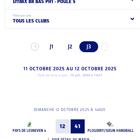
U11MX BR BAS PH1 - POULE 5
Filtrer par club
TOUS LES CLUBS
J1
J2
J3
11 OCTOBRE 2025
AU
12 OCTOBRE 2025
Date de mise à jour :
10 juil. 2026 à 11h17
DIMANCHE 12 OCTOBRE 2025 À 14H20
12
41
PAYS DE LESNEVEN 4
PLOUDIRY/SIZUN HANDBALL
VOIR DÉTAIL DU MATCH