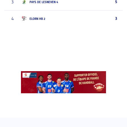
3
5
PAYS DE LESNEVEN 4
4
3
ELORN HB 2