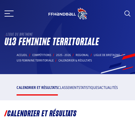
Aller
au
contenu
LIGUE DE BRETAGNE
U13 FEMININE TERRITORIALE
ACCUEIL
COMPÉTITIONS
2025 - 2026
REGIONAL
LIGUE DE BRETAGNE
U13 FEMININE TERRITORIALE
CALENDRIER & RÉSULTATS
CALENDRIER ET RÉSULTATS
CLASSEMENT
STATISTIQUES
ACTUALITÉS
CALENDRIER ET RÉSULTATS