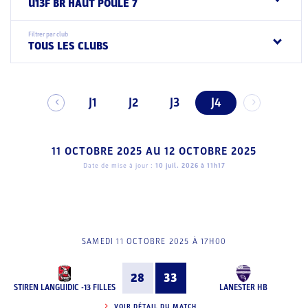
U13F BR HAUT POULE 7
Filtrer par club
TOUS LES CLUBS
J1
J2
J3
J4
11 OCTOBRE 2025
AU
12 OCTOBRE 2025
Date de mise à jour :
10 juil. 2026 à 11h17
SAMEDI 11 OCTOBRE 2025 À 17H00
28
33
STIREN LANGUIDIC -13 FILLES
LANESTER HB
VOIR DÉTAIL DU MATCH